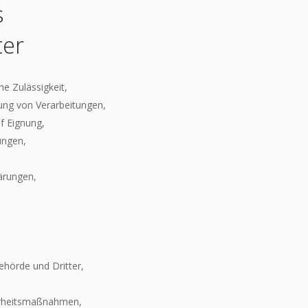
s
ter
he Zulässigkeit,
ung von Verarbeitungen,
uf Eignung,
ungen,
ärungen,
ehörde und Dritter,
herheitsmaßnahmen,