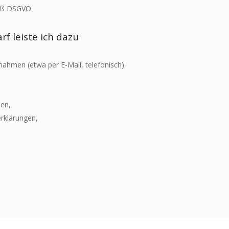
mäß DSGVO
f leiste ich dazu
ahmen (etwa per E-Mail, telefonisch)
ien,
erklärungen,